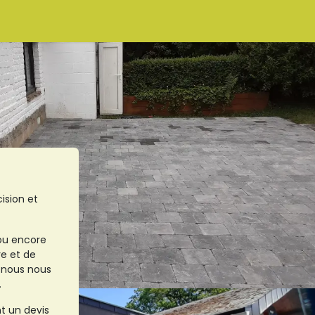
ctez-nous
ision et
 ou encore
re et de
t nous nous
.
t un devis