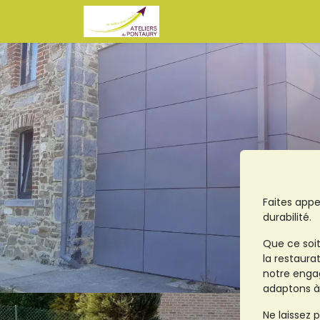
Se rendre au contenu
Accueil
Vous êtes Stagiair
Faites appe
durabilité.
Que ce soit
la restaura
notre engag
adaptons à 
Ne laissez 